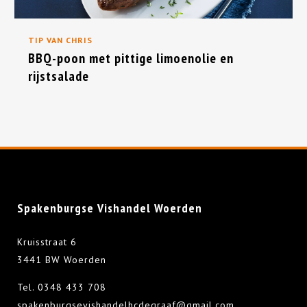
TIP VAN CHRIS
BBQ-poon met pittige limoenolie en
rijstsalade
Spakenburgse Vishandel Woerden
Kruisstraat 6
3441 BW Woerden
Tel.
0348 433 708
spakenburgsevishandelhcdegraaf@gmail.com