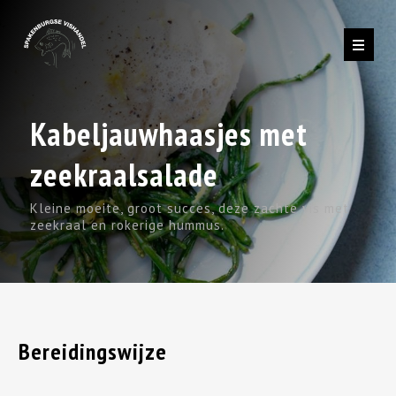
Kabeljauwhaasjes met
zeekraalsalade
Kleine moeite, groot succes, deze zachte vis met
zeekraal en rokerige hummus.
Bereidingswijze