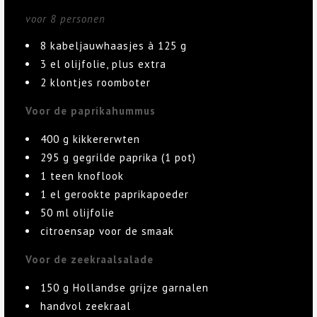
voor 8 personen
8 kabeljauwhaasjes à 125 g
3 el olijfolie, plus extra
2 klontjes roomboter
Voor de paprikahummus
400 g kikkererwten
295 g gegrilde paprika (1 pot)
1 teen knoflook
1 el gerookte paprikapoeder
50 ml olijfolie
citroensap voor de smaak
Voor de zeekraalsalade
150 g Hollandse grijze garnalen
handvol zeekraal