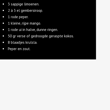
3 sappige limoenen.
2 á 3 el gembersiroop.
1 rode peper.
1 kleine, rijpe mango.
1 rode ui in halve, dunne ringen.
50 gr verse of gedroogde geraspte kokos.
8 blaadjes krulsla.
Peper en zout.