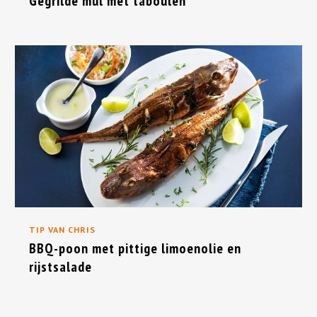
Gegrilde mul met tabouleh
TIP VAN CHRIS
BBQ-poon met pittige limoenolie en
rijstsalade